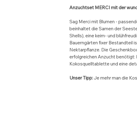
Anzuchtset MERCI mit der wun
Sag Merci mit Blumen - passen
beinhaltet die Samen der Seest
Shells), eine keim- und blühfreu
Bauerngärten fixer Bestandteil i
Nektarpflanze. Die Geschenkbox 
erfolgreichen Anzucht benötigt:
Kokosquelltablette und eine deta
Unser Tipp:
Je mehr man die Kosm
Noch Fragen? Dann schre
Wir sind an Werktagen von 09:00 - 14:0
Dir zu hören. Tel.:
+43 650 2906461