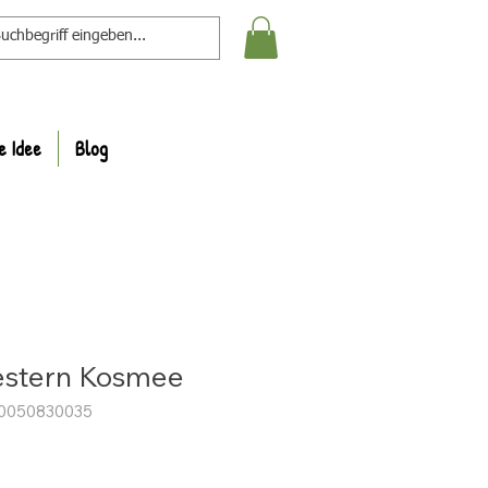
e Idee
Blog
stern Kosmee
20050830035
s