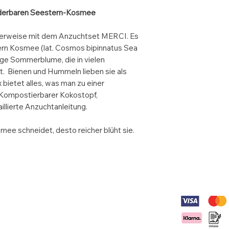
derbaren Seestern-Kosmee
derweise mit dem Anzuchtset MERCI. Es
Blüte:
ern Kosmee (lat. Cosmos bipinnatus Sea
dige Sommerblume, die in vielen
Standort:
st. Bienen und Hummeln lieben sie als
Wuchs:
bietet alles, was man zu einer
 Kompostierbarer Kokostopf,
illierte Anzuchtanleitung.
Keimdauer:
ee schneidet, desto reicher blüht sie.
Keimtemperatur:
ibe uns:
Bezahlmögli
0 für Dich da und freuen uns, von