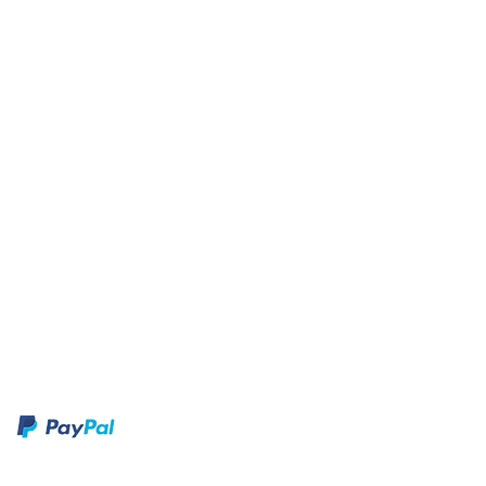
Freiland: Ende April -
Anfang Juni
Juli - Oktober
sonnig/halbschattig
bis 1 m hoch, nicht
winterhart
ca. 1 - 2 Wochen
ca. 16˚ – 18˚C
chkeiten: