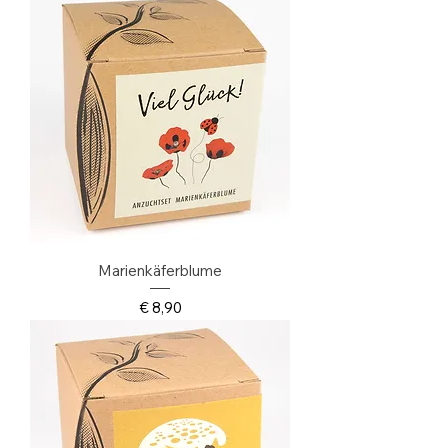
Marienkäferblume
Preis
€ 8,90