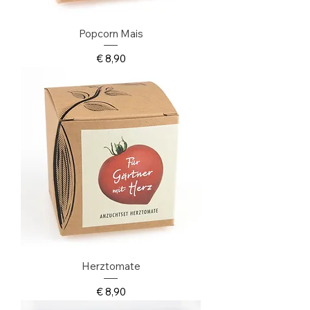
Popcorn Mais
Preis
€ 8,90
Herztomate
Preis
€ 8,90