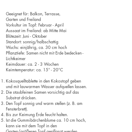
Geeignet für: Balkon, Terrasse,
Garten und Freiland
Vorkultur im Topf: Februar - April
Aussaat im Freiland: ab Mitte Mai
Blütezeit: Juni - Oktober
Standort: sonnig/halbschattig
Wuchs: einjährig, ca. 30 cm hoch
Pflanztiefe: Samen nicht mit Erde bedecken -
Lichtkeimer
Keimdauer: ca. 2 - 3 Wochen
Keimtemperatur: ca. 15° - 20°C
Kokosquelltablette in den Kokostopf geben
und mit lauwarmen Wasser aufquellen lassen.
Die staubfeinen Samen vorsichtig auf das
Substrat drücken.
Den Topf sonnig und warm stellen (z. B. am
Fensterbrett).
Bis zur Keimung Erde feucht halten.
Ist die Gummibärchenblume ca. 10 cm hoch,
kann sie mit dem Topf in den
Garten/größeren Topf gepflanzt werden.