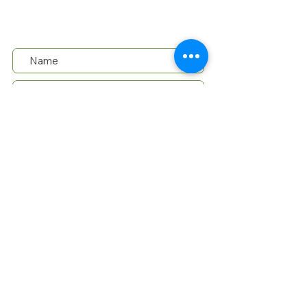
für Dich da und freuen uns, von Dir zu
hören. Tel.:
+43 650 2906461
Senden
Lieferung in 2-3 Werktagen mit der