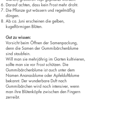
Darauf achten, dass kein Frost mehr droht.
Die Pflanze gut wässern und regelmäßig
düngen.
Ab ca. Juni erscheinen die gelben,
kugelförmigen Blüten.
Gut zu wissen:
Vorsicht beim Öffnen der Samenpackung,
denn die Samen der Gummibärchenblume
sind staubfein.
Will man sie mehrjährig im Garten kultivieren,
sollte man sie vor Frost schützen. Die
Gummibärchenblume ist auch unter dem
Namen Ananasblume oder Apfelduftblume
bekannt. Der wunderbare Duft nach
Gummibärchen wird noch intensiver, wenn
man ihre Blütenköpfe zwischen den Fingern
zerreibt.
Noch Fragen? Dann schreibe uns:
Wir sind an Werktagen von 09:00 - 14:00