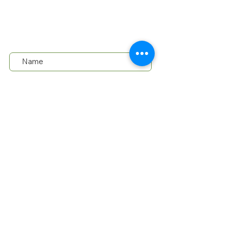
Terrasse/Balkon
Wir sind an Werktagen von 09:00 - 14:00
für Dich da und freuen uns, von Dir zu
Aussaat:
Vorkultur: Februar -
hören. Tel.:
+43 650 2906461
April, Freiland: ab
Mitte Mai
Blüte:
Juni - Oktober
Standort:
sonnig/halbschattig
Wuchs:
bis 0,3 m hoch,
winterhart
Keimdauer:
ca. 3 Wochen
Keimtemperatur:
ca. 18˚ – 20˚C
Senden
Lieferung in 2-3 Werktagen mit der