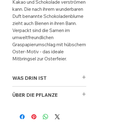
Kakao und Schokolade verströmen
kann. Die nach ihrem wunderbaren
Duft benannte Schokoladenblume
zieht auch Bienen in ihren Bann.
Verpackt sind die Samen im
umweltfreundlichen
Graspapierumschlag mit hübschem
Oster-Motiv - das ideale
Mitbringsel zur Osterfeier.
WAS DRIN IST
ca. 10 Korn Schokoladenblume (lat.
ÜBER DIE PFLANZE
Berlandiera lyrata
Produktmaße: 10,5 x 14,5 x 0,2 cm
Lat. Name:
Berlandiera lyrata
Noch Fragen? Dann schreibe uns:
Geeignet für:
Garten, Freiland
und