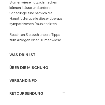
Blumenwiese nützlich machen
können. Läuse und andere
Schädlinge sind nämlich die
Hauptfutterquelle dieser überaus
sympathischen Raubinsekten.
Beachten Sie auch unsere Tipps
zum Anlegen einer Blumenwiese.
WAS DRIN IST
Ca. 3 g Blumensamenmischung mit 20
ÜBER DIE MISCHUNG
verschiedenen, einjährigen Blumen und
mehrjährigen Kräutern, wie
Ringeblume, Kornblume, Kosmee,
Geeignet für:
Sonnige, mäßig
VERSANDINFO
Kalifornischer Mohn, Borretsch, Wilde
nährstoffreiche
Karotte u.a.
Reicht für ca. 3m2
. Die
Böden
Wir liefern dieses Produkt in folgende
Blumen blühen in abwechselnden
RETOURSENDUNG
Länder:
Zeitspannen und bieten Insekten, die
Aussaat:
März - Mai
Lieferung
geschätzte
Preis
Sollten Sie mit einem Produkt nicht
dem Marienkäfer als Nahrung dienen,